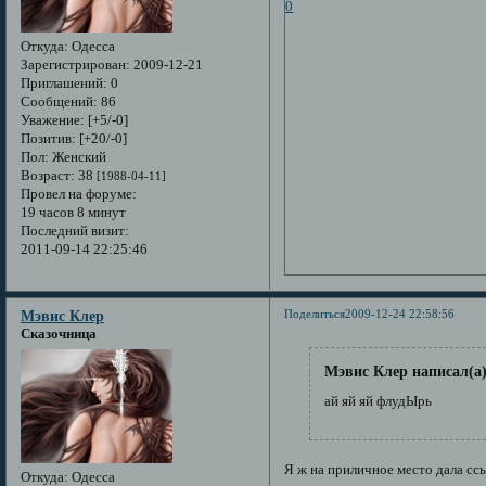
0
Откуда:
Одесса
Зарегистрирован
: 2009-12-21
Приглашений:
0
Сообщений:
86
Уважение:
[+5/-0]
Позитив:
[+20/-0]
Пол:
Женский
Возраст:
38
[1988-04-11]
Провел на форуме:
19 часов 8 минут
Последний визит:
2011-09-14 22:25:46
Поделиться
2009-12-24 22:58:56
Мэвис Клер
Сказочница
Мэвис Клер написал(а)
ай яй яй флудЫрь
Я ж на приличное место дала ссы
Откуда:
Одесса