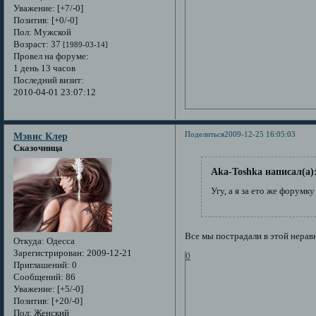
Уважение:
[+7/-0]
Позитив:
[+0/-0]
Пол:
Мужской
Возраст:
37
[1989-03-14]
Провел на форуме:
1 день 13 часов
Последний визит:
2010-04-01 23:07:12
Поделиться
2009-12-25 16:05:03
Мэвис Клер
Сказочница
Aka-Toshka написал(а)
Угу, а я за ето же форумку
Все мы пострадали в этой нерав
Откуда:
Одесса
Зарегистрирован
: 2009-12-21
0
Приглашений:
0
Сообщений:
86
Уважение:
[+5/-0]
Позитив:
[+20/-0]
Пол:
Женский