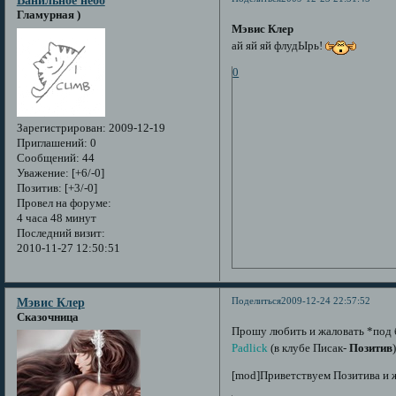
Ванильное небо
Гламурная )
Мэвис Клер
ай яй яй флудЫрь!
0
Зарегистрирован
: 2009-12-19
Приглашений:
0
Сообщений:
44
Уважение:
[+6/-0]
Позитив:
[+3/-0]
Провел на форуме:
4 часа 48 минут
Последний визит:
2010-11-27 12:50:51
Поделиться
2009-12-24 22:57:52
Мэвис Клер
Сказочница
Прошу любить и жаловать *под 
Padlick
(в клубе Писак-
Позитив
[mod]Приветствуем Позитива и ж