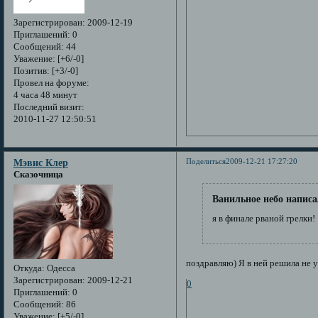
Зарегистрирован
: 2009-12-19
Приглашений:
0
Сообщений:
44
Уважение:
[+6/-0]
Позитив:
[+3/-0]
Провел на форуме:
4 часа 48 минут
Последний визит:
2010-11-27 12:50:51
Поделиться
2009-12-21 17:27:20
Мэвис Клер
Сказочница
Ванильное небо написа
я в финале рваной грелки!
поздравляю) Я в ней решила не у
Откуда:
Одесса
Зарегистрирован
: 2009-12-21
0
Приглашений:
0
Сообщений:
86
Уважение:
[+5/-0]