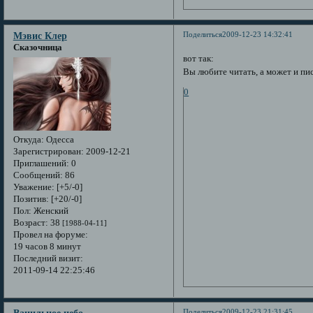
Поделиться
2009-12-23 14:32:41
Мэвис Клер
Сказочница
вот так:
Вы любите читать, а может и пис
0
Откуда:
Одесса
Зарегистрирован
: 2009-12-21
Приглашений:
0
Сообщений:
86
Уважение:
[+5/-0]
Позитив:
[+20/-0]
Пол:
Женский
Возраст:
38
[1988-04-11]
Провел на форуме:
19 часов 8 минут
Последний визит:
2011-09-14 22:25:46
Поделиться
2009-12-23 21:31:45