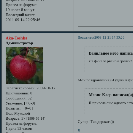
Провел на форуме:
19 часов 8 минут
Последний визит:
2011-09-14 22:25:46
Поделиться
2009-12-21 17:33:26
Aka-Toshka
Администратор
Ванильное небо написа
я в финале рваной грелки!
Мои поздравления) И удачи в фи
Зарегистрирован
: 2009-10-17
Приглашений:
0
Мэвис Клер написал(а)
Сообщений:
52
Я привела еще одного авт
Уважение:
[+7/-0]
Позитив:
[+0/-0]
Пол:
Мужской
Возраст:
37
[1989-03-14]
Супер! Так держать))
Провел на форуме:
1 день 13 часов
0