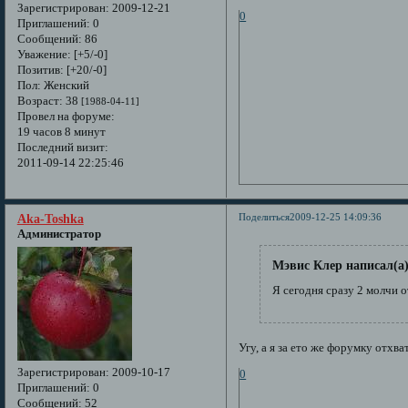
Зарегистрирован
: 2009-12-21
0
Приглашений:
0
Сообщений:
86
Уважение:
[+5/-0]
Позитив:
[+20/-0]
Пол:
Женский
Возраст:
38
[1988-04-11]
Провел на форуме:
19 часов 8 минут
Последний визит:
2011-09-14 22:25:46
Поделиться
2009-12-25 14:09:36
Aka-Toshka
Администратор
Мэвис Клер написал(а)
Я сегодня сразу 2 молчи о
Угу, а я за ето же форумку отхват
Зарегистрирован
: 2009-10-17
0
Приглашений:
0
Сообщений:
52