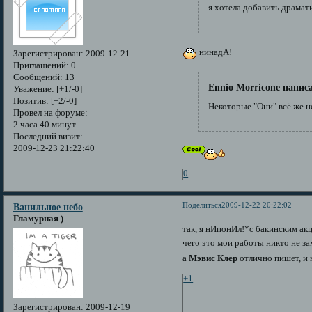
я хотела добавить драмат
нинадА!
Зарегистрирован
: 2009-12-21
Приглашений:
0
Сообщений:
13
Ennio Morricone написа
Уважение:
[+1/-0]
Позитив:
[+2/-0]
Некоторые "Они" всё же н
Провел на форуме:
2 часа 40 минут
Последний визит:
2009-12-23 21:22:40
0
Поделиться
2009-12-22 20:22:02
Ванильное небо
Гламурная )
так, я нИпонИл!*с бакинским а
чего это мои работы никто не з
а
Мэвис Клер
отлично пишет, и не
+1
Зарегистрирован
: 2009-12-19