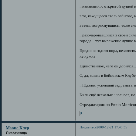
...наивными
,
с открытой душой и
в то
,
кажущееся столь забытое
,
в
Затем
,
встряхнувшись, тоже слеп
...разочаровавшийся в своей сил
города. - тут выражение лучше 
Предновогодняя пора
,
независим
не нужна
Единственное
,
чего он добился..
О
,
да, жизнь в Бойцовском Клубе.
...Юджин
,
успевший задремать
,
в
Были ещё несколько нюансов, но
Отредактировано Ennio Morricon
0
Поделиться
2009-12-21 17:45:35
Мэвис Клер
Сказочница