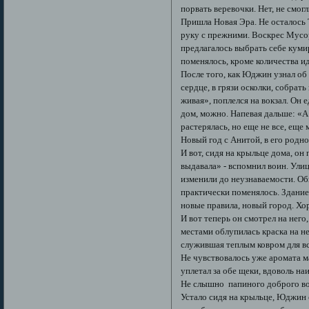
порвать веревочки. Нет, не смогл
Пришла Новая Эра. Не осталось 
руку с прежними. Воскрес Мусо
предлагалось выбрать себе куми
поменялось, кроме количества и
После того, как Юджин узнал об 
сердце, в грязи осколки, собрать
живая», поплелся на вокзал. Он 
дом, можно. Напевая дальше: «А
растерялась, но еще не все, еще
Новый год с Анитой, в его родн
И вот, сидя на крыльце дома, он
выдавала» - вспомнил воин. Улиц
изменили до неузнаваемости. Об
практически поменялось. Здание
новые правила, новый город. Хо
И вот теперь он смотрел на него
местами облупилась краска на н
служившая теплым ковром для все
Не чувствовалось уже аромата 
уплетал за обе щеки, вдоволь на
Не слышно папиного доброго вор
Устало сидя на крыльце, Юджин