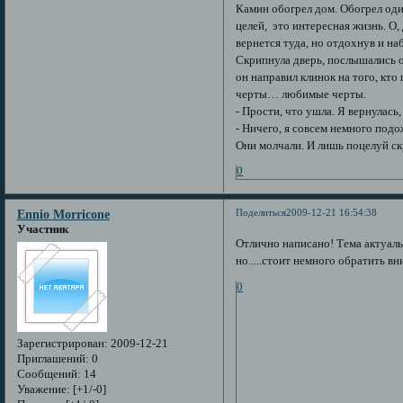
Камин обогрел дом. Обогрел оди
целей, это интересная жизнь. О,
вернется туда, но отдохнув и на
Скрипнула дверь, послышались 
он направил клинок на того, кто
черты… любимые черты.
- Прости, что ушла. Я вернулась,
- Ничего, я совсем немного под
Они молчали. И лишь поцелуй ск
0
Поделиться
2009-12-21 16:54:38
Ennio Morricone
Участник
Отлично написано! Тема актуал
но.....стоит немного обратить в
0
Зарегистрирован
: 2009-12-21
Приглашений:
0
Сообщений:
14
Уважение:
[+1/-0]