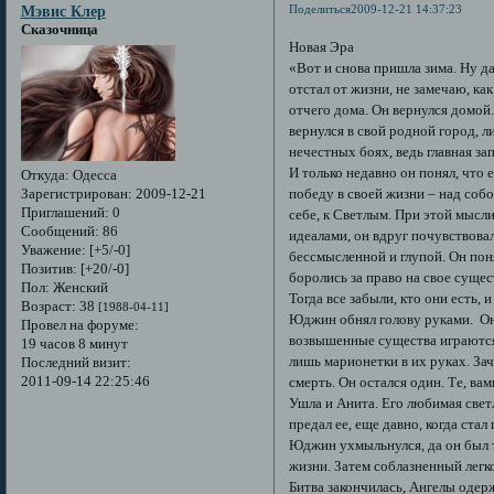
Поделиться
2009-12-21 14:37:23
Мэвис Клер
Сказочница
Новая Эра
«Вот и снова пришла зима. Ну да
отстал от жизни, не замечаю, ка
отчего дома. Он вернулся домой.
вернулся в свой родной город, 
нечестных боях, ведь главная з
И только недавно он понял, что
Откуда:
Одесса
победу в своей жизни – над собо
Зарегистрирован
: 2009-12-21
Приглашений:
0
себе, к Светлым. При этой мысли
Сообщений:
86
идеалами, он вдруг почувствова
Уважение:
[+5/-0]
бессмысленной и глупой. Он пон
Позитив:
[+20/-0]
боролись за право на свое сущес
Пол:
Женский
Тогда все забыли, кто они есть,
Возраст:
38
[1988-04-11]
Юджин обнял голову руками. Он 
Провел на форуме:
возвышенные существа играются 
19 часов 8 минут
лишь марионетки в их руках. Зач
Последний визит:
2011-09-14 22:25:46
смерть. Он остался один. Те, ва
Ушла и Анита. Его любимая свет
предал ее, еще давно, когда ста
Юджин ухмыльнулся, да он был 
жизни. Затем соблазненный легк
Битва закончилась, Ангелы одер