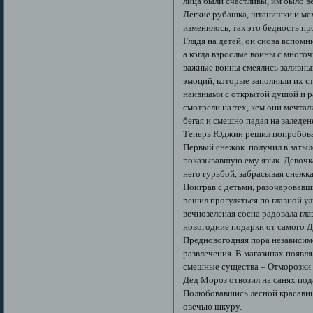
лица были счастливы, им было в
Легкие рубашка, штанишки и мех
изменилось, так это бедность пр
Глядя на детей, он снова вспомн
а когда взрослые воины с много
важные воины смеялись заливным
эмоций, которые заполняли их с
наивными с открытой душой и р
смотрели на тех, кем они мечтал
бегая и смешно падая на заледе
Теперь Юджин решил попробовать
Первый снежок получил в затыло
показывавшую ему язык. Девочка
него гурьбой, забрасывая снежк
Поиграв с детьми, разочаровавши
решил прогуляться по главной у
вечнозеленая сосна радовала гла
новогодние подарки от самого 
Предновогодняя пора независимо
развлечения. В магазинах появл
смешные существа – Отморозки р
Дед Мороз отвозил на санях под
Полюбовавшись лесной красавице
овечью шкуру.