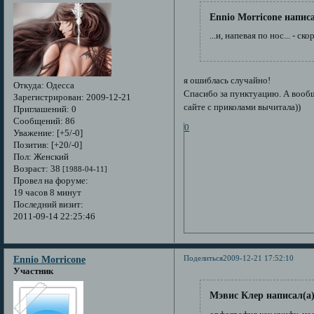
Ennio Morricone написа
...и, напевая по нос... - ск
я ошиблась случайно!
Откуда:
Одесса
Спасибо за пунктуацию. А вообщ
Зарегистрирован
: 2009-12-21
сайте с приколами вычитала))
Приглашений:
0
Сообщений:
86
0
Уважение:
[+5/-0]
Позитив:
[+20/-0]
Пол:
Женский
Возраст:
38
[1988-04-11]
Провел на форуме:
19 часов 8 минут
Последний визит:
2011-09-14 22:25:46
Поделиться
2009-12-21 17:52:10
Ennio Morricone
Участник
Мэвис Клер написал(а)