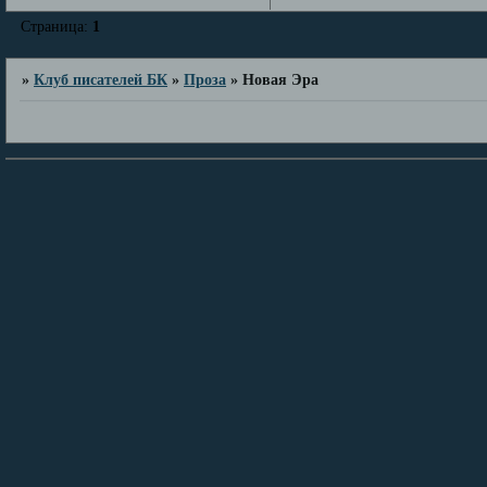
Страница:
1
»
Клуб писателей БК
»
Проза
»
Новая Эра