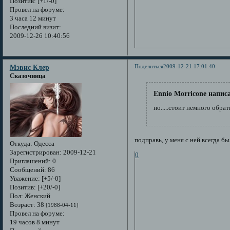
Позитив:
[+1/-0]
Провел на форуме:
3 часа 12 минут
Последний визит:
2009-12-26 10:40:56
Поделиться
2009-12-21 17:01:40
Мэвис Клер
Сказочница
Ennio Morricone написа
но.....стоит немного обра
подправь, у меня с ней всегда бы
Откуда:
Одесса
Зарегистрирован
: 2009-12-21
0
Приглашений:
0
Сообщений:
86
Уважение:
[+5/-0]
Позитив:
[+20/-0]
Пол:
Женский
Возраст:
38
[1988-04-11]
Провел на форуме:
19 часов 8 минут