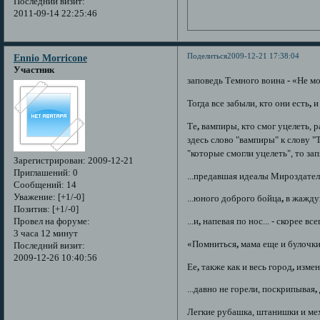
Последний визит:
2011-09-14 22:25:46
Поделиться
2009-12-21 17:38:04
Ennio Morricone
Участник
заповедь Темного воина
-
«Не мо
Тогда все забыли, кто они есть
,
и
Те
,
вампиры, кто смог уцелеть, р
здесь слово "вампиры" к слову "
"которые смогли уцелеть", то за
Зарегистрирован
: 2009-12-21
Приглашений:
0
...предавшая идеалы Мироздате
Сообщений:
14
Уважение:
[+1/-0]
...юного доброго бойца
,
в жаждущ
Позитив:
[+1/-0]
Провел на форуме:
...и
,
напевая по нос... - скорее все
3 часа 12 минут
«Помниться
,
мама еще и булочки
Последний визит:
2009-12-26 10:40:56
Ее
,
также как и весь город
,
измен
...давно не горели, поскрипывая
,
Легкие рубашка, штанишки и ме