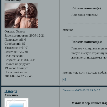
Сказочница
Robsons написал(а):
А хорошо пишешь!
спасибо!
Откуда:
Одесса
Зарегистрирован
: 2009-12-21
Приглашений:
0
Robsons написал(а):
Сообщений:
86
Уважение:
[+5/-0]
Главное - концовка внушае
Позитив:
[+20/-0]
новую чистую страницу в 
Пол:
Женский
желание...и поддержка л
Возраст:
38
[1988-04-11]
Провел на форуме:
19 часов 8 минут
Последний визит:
именно так, хотя я хотела добав
2011-09-14 22:25:46
+2
Поделиться
2009-12-22 19:04:25
Ольгерт
Участник
Мэвис Клер написал(а)