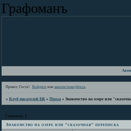
Графоманъ
Акти
Привет, Гость!
Войдите
или
зарегистрируйтесь
.
»
Клуб писателей БК
»
Проза
»
Знакомство на озере или "сказочн
Страница:
1
Знакомство на озере или "сказочная" переписка