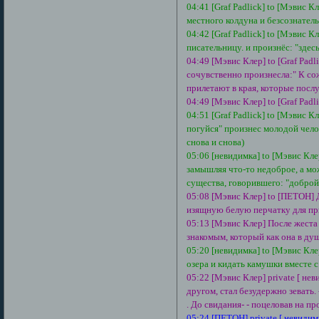
04:41 [Graf Padlick] to [Мэвис 
местного колдуна и безсознатель
04:42 [Graf Padlick] to [Мэвис К
писательницу. и произнёс: "здес
04:49 [Мэвис Клер] to [Graf Pad
сочувственно произнесла:" К со
прилетают в края, которые посл
04:49 [Мэвис Клер] to [Graf Padl
04:51 [Graf Padlick] to [Мэвис К
погуйся" произнес молодой челов
снова и снова)
05:06 [невидимка] to [Мэвис Кл
замышляя что-то недоброе, а мо
существа, говорившего: "доброй 
05:08 [Мэвис Клер] to [ПЕТОН] 
изящную белую перчатку для пр
05:13 [Мэвис Клер] После жеста
знакомым, который как она в душ
05:20 [невидимка] to [Мэвис Кле
озера и кидать камушки вместе 
05:22 [Мэвис Клер] private [ н
другом, стал безудержно зевать
. До свидания- - поцеловав на п
05:24 [ПЕТОН] private [ невид