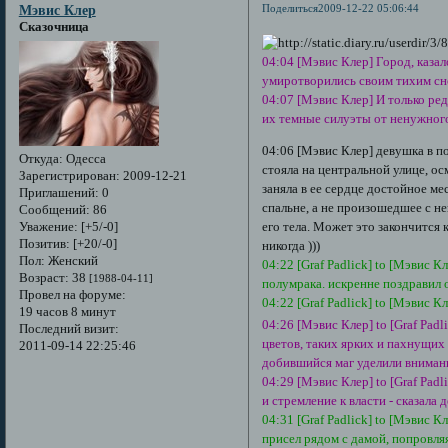
Поделиться
2009-12-22 05:06:44
Мэвис Клер
Сказочница
04:04 [Мэвис Клер] Город, каза
умиротворились своим тихим сно
04:07 [Мэвис Клер] И только ре
их темные силуэты от ненужного 
04:06 [Мэвис Клер] девушка в п
Откуда:
Одесса
стояла на центральной улице, ос
Зарегистрирован
: 2009-12-21
заняла в ее сердце достойное ме
Приглашений:
0
спальне, а не произошедшее с н
Сообщений:
86
Уважение:
[+5/-0]
его тела. Может это закончится к
Позитив:
[+20/-0]
никогда )))
Пол:
Женский
04:22 [Graf Padlick] to [Мэвис
Возраст:
38
[1988-04-11]
полумрака. искренне поздравил 
Провел на форуме:
04:22 [Graf Padlick] to [Мэвис К
19 часов 8 минут
04:26 [Мэвис Клер] to [Graf Pa
Последний визит:
цветов, таких ярких и пахнущих
2011-09-14 22:25:46
добившийся маг уделили вниман
04:29 [Мэвис Клер] to [Graf Pad
и стремление к власти - сказала
04:31 [Graf Padlick] to [Мэвис 
присел рядом с дамой, попровля