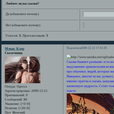
Любите ли вы сказки?
Да (объясните почему)
Нет (объясните почему)
Голосов:
5
;
Проголосовали:
5
Поделиться
2009-12-22 17:42:28
Мэвис Клер
Сказочница
Сказки бывают разными: есть в
выдуманные приключения великих
про обычных людей, которые жи
Наверное, многие из вас думают,
именно притчи и сказки, кажущи
жизненную мудрость. Стоит толь
Откуда:
Одесса
Зарегистрирован
: 2009-12-21
тексте.
Приглашений:
0
Сообщений:
86
Уважение:
[+5/-0]
Позитив:
[+20/-0]
Пол:
Женский