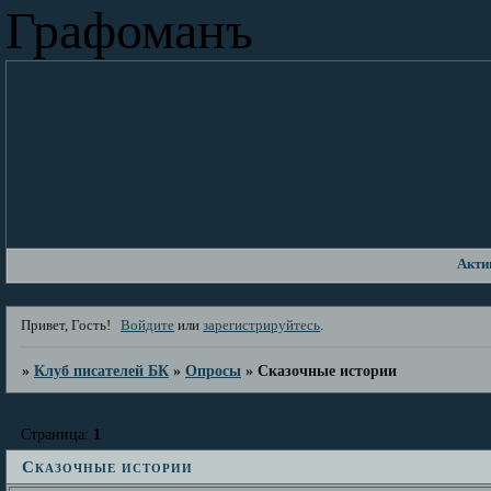
Графоманъ
Акти
Привет, Гость!
Войдите
или
зарегистрируйтесь
.
»
Клуб писателей БК
»
Опросы
»
Сказочные истории
Страница:
1
Сказочные истории