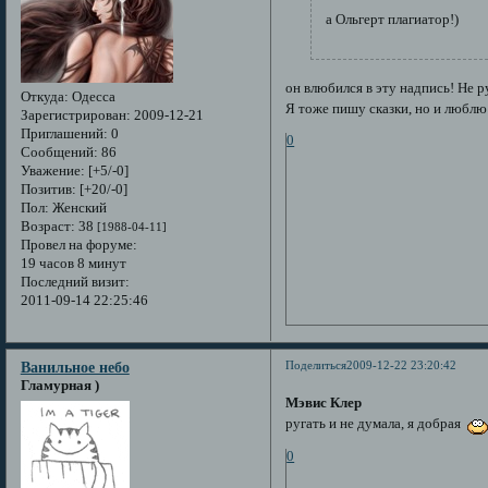
а Ольгерт плагиатор!)
он влюбился в эту надпись! Не р
Откуда:
Одесса
Я тоже пишу сказки, но и люблю
Зарегистрирован
: 2009-12-21
Приглашений:
0
0
Сообщений:
86
Уважение:
[+5/-0]
Позитив:
[+20/-0]
Пол:
Женский
Возраст:
38
[1988-04-11]
Провел на форуме:
19 часов 8 минут
Последний визит:
2011-09-14 22:25:46
Поделиться
2009-12-22 23:20:42
Ванильное небо
Гламурная )
Мэвис Клер
ругать и не думала, я добрая
0