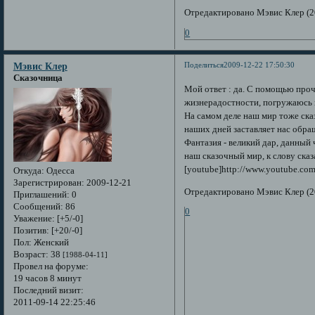
Отредактировано Мэвис Клер (2
0
Поделиться
2009-12-22 17:50:30
Мэвис Клер
Сказочница
Мой ответ : да. С помощью проч
жизнерадостности, погружаюсь 
На самом деле наш мир тоже ска
наших дней заставляет нас обра
Фантазия - великий дар, данный 
наш сказочный мир, к слову сказ
[youtube]http://www.youtube.c
Откуда:
Одесса
Зарегистрирован
: 2009-12-21
Отредактировано Мэвис Клер (2
Приглашений:
0
Сообщений:
86
0
Уважение:
[+5/-0]
Позитив:
[+20/-0]
Пол:
Женский
Возраст:
38
[1988-04-11]
Провел на форуме:
19 часов 8 минут
Последний визит:
2011-09-14 22:25:46