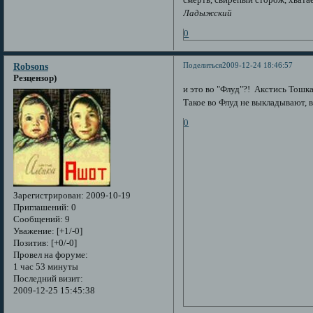
смерть, свирепый сторож, хватает
Ладыжский
0
Поделиться
2009-12-24 18:46:57
Robsons
Резцензор)
и это во "Флуд"?! Акстись Тошка
Такое во Флуд не выкладывают, 
0
Зарегистрирован
: 2009-10-19
Приглашений:
0
Сообщений:
9
Уважение:
[+1/-0]
Позитив:
[+0/-0]
Провел на форуме:
1 час 53 минуты
Последний визит:
2009-12-25 15:45:38