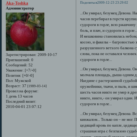
Поделиться
2009-12-23 23:29:02
Aka-Toshka
Администратор
...Он умирал, безумец Девона. 
часов перебирал в горсти крупиц
судороги в горле, всю ржавчину 
боль, и плач, и судороги в горле
И мешковина становилась небом,
косою, и факелы – багровостью 
разрушенного ветхого балкона су
слова, пока не оставался челове
Зарегистрирован
: 2009-10-17
судороги в горле...
Приглашений:
0
Сообщений:
52
...Он умирал, безумец Девона. Он
Уважение:
[+7/-0]
молчала площадь, дыша одним д
Позитив:
[+0/-0]
Пол:
Мужской
Наедине с растерзанной судьбой
Возраст:
37
[1989-03-14]
оружейники, ткачи, и пыль, и швы
Провел на форуме:
шесть часов никто не умер в дре
1 день 13 часов
никто, никто,- он умирал один. И
Последний визит:
судороги в горле...
2010-04-01 23:07:12
...Он умирал, безумец Девона. В
кинжалом... Только он – не мог.
цедящий кровь по капле, цедящий
страшная игра с безглазою судьб