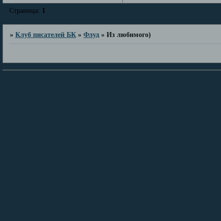
Страница:
1
»
Клуб писателей БК
»
Флуд
»
Из любимого)