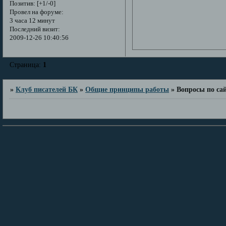
Позитив:
[+1/-0]
Провел на форуме:
3 часа 12 минут
Последний визит:
2009-12-26 10:40:56
Страница:
1
»
Клуб писателей БК
»
Общие принципы работы
»
Вопросы по са