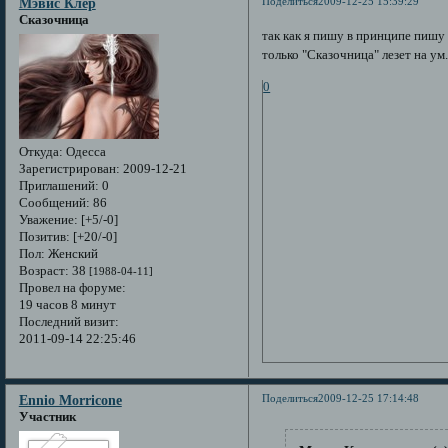
Поделиться
2009-12-25 15:39:29
Мэвис Клер
Сказочница
так как я пишу в принципе пишу с
только "Сказочница" лезет на ум.
0
Откуда:
Одесса
Зарегистрирован
: 2009-12-21
Приглашений:
0
Сообщений:
86
Уважение:
[+5/-0]
Позитив:
[+20/-0]
Пол:
Женский
Возраст:
38
[1988-04-11]
Провел на форуме:
19 часов 8 минут
Последний визит:
2011-09-14 22:25:46
Поделиться
2009-12-25 17:14:48
Ennio Morricone
Участник