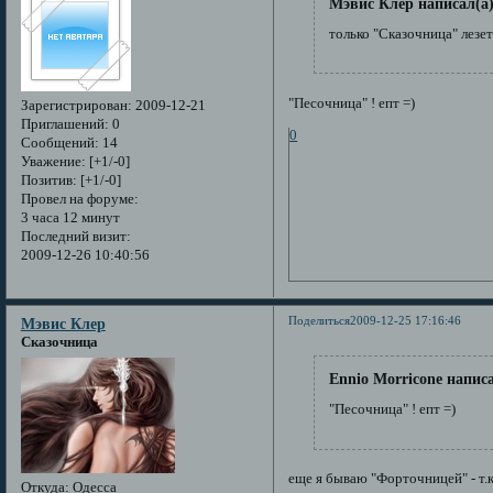
Мэвис Клер написал(а)
только "Сказочница" лезет 
"Песочница" ! епт =)
Зарегистрирован
: 2009-12-21
Приглашений:
0
0
Сообщений:
14
Уважение:
[+1/-0]
Позитив:
[+1/-0]
Провел на форуме:
3 часа 12 минут
Последний визит:
2009-12-26 10:40:56
Поделиться
2009-12-25 17:16:46
Мэвис Клер
Сказочница
Ennio Morricone написа
"Песочница" ! епт =)
еще я бываю "Форточницей" - т.
Откуда:
Одесса