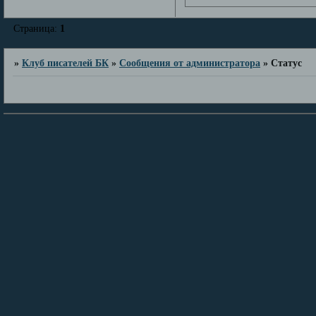
Страница:
1
»
Клуб писателей БК
»
Сообщения от администратора
»
Статус