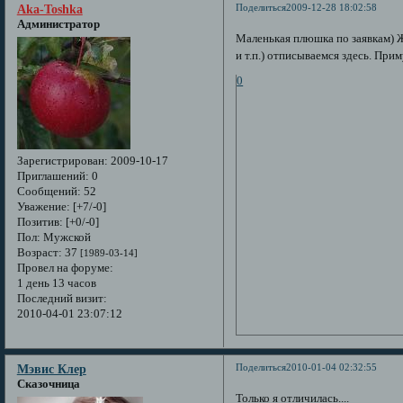
Поделиться
2009-12-28 18:02:58
Aka-Toshka
Администратор
Маленькая плюшка по заявкам) 
и т.п.) отписываемся здесь. При
0
Зарегистрирован
: 2009-10-17
Приглашений:
0
Сообщений:
52
Уважение:
[+7/-0]
Позитив:
[+0/-0]
Пол:
Мужской
Возраст:
37
[1989-03-14]
Провел на форуме:
1 день 13 часов
Последний визит:
2010-04-01 23:07:12
Поделиться
2010-01-04 02:32:55
Мэвис Клер
Сказочница
Только я отличилась....