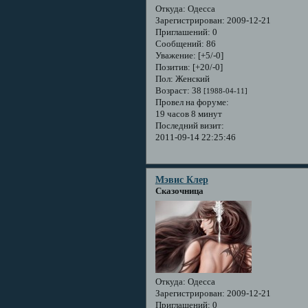
Откуда:
Одесса
Зарегистрирован
: 2009-12-21
Приглашений:
0
Сообщений:
86
Уважение:
[+5/-0]
Позитив:
[+20/-0]
Пол:
Женский
Возраст:
38
[1988-04-11]
Провел на форуме:
19 часов 8 минут
Последний визит:
2011-09-14 22:25:46
Мэвис Клер
Сказочница
Откуда:
Одесса
Зарегистрирован
: 2009-12-21
Приглашений:
0