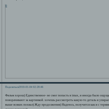
0
Поделиться
2010-01-04 02:28:46
Фильм хорош) Единственное- не смог попасть в imax, и иногда было ощущ
поворачивают за картинкой. хочешь рассмотреть какую-то деталь и упирае
выше всяких похвал) Жду продолжения) Надеюсь, получится как и с терми