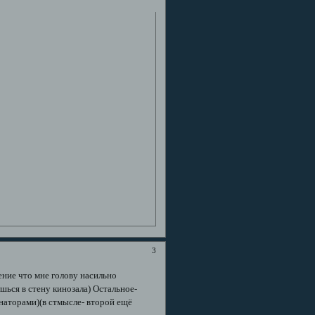
3
ение что мне голову насильно
шься в стену кинозала) Остальное-
наторами)(в стмысле- второй ещё