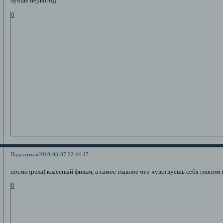
лучше первого))
0
Поделиться
2010-03-07 22:44:47
посмотрела) классный фильм, а самое главное что чувствуешь себя говном 
0