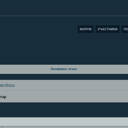
ФОРУМ
УЧАСТНИКИ
П
Активные темы
рируйтесь
.
тар