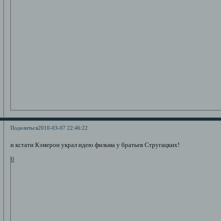
Поделиться
2010-03-07 22:46:22
и кстати Кэмерон украл идею фильма у братьев Стругацких!
0