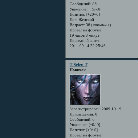
Сообщений:
86
Уважение:
[+5/-0]
Позитив:
[+20/-0]
Пол:
Женский
Возраст:
38
[1988-04-11]
Провел на форуме:
19 часов 8 минут
Последний визит:
2011-09-14 22:25:46
T Selen T
Новичок
Зарегистрирован
: 2009-10-19
Приглашений:
0
Сообщений:
6
Уважение:
[+0/-0]
Позитив:
[+0/-0]
Провел на форуме: