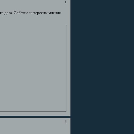
1
его дела. Собстно интересны мнения
2