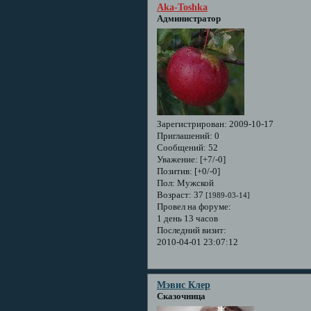
Aka-Toshka
Администратор
Зарегистрирован
: 2009-10-17
Приглашений:
0
Сообщений:
52
Уважение:
[+7/-0]
Позитив:
[+0/-0]
Пол:
Мужской
Возраст:
37
[1989-03-14]
Провел на форуме:
1 день 13 часов
Последний визит:
2010-04-01 23:07:12
Мэвис Клер
Сказочница