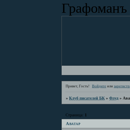
Графоманъ
Привет, Гость!
Войдите
или
зарегист
»
Клуб писателей БК
»
Флуд
»
Ава
Страница:
1
Аватар