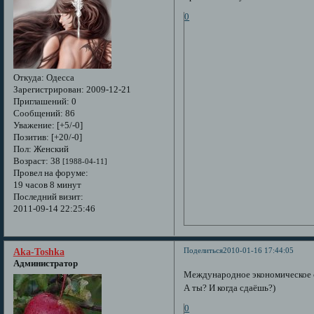
0
Откуда:
Одесса
Зарегистрирован
: 2009-12-21
Приглашений:
0
Сообщений:
86
Уважение:
[+5/-0]
Позитив:
[+20/-0]
Пол:
Женский
Возраст:
38
[1988-04-11]
Провел на форуме:
19 часов 8 минут
Последний визит:
2011-09-14 22:25:46
Поделиться
2010-01-16 17:44:05
Aka-Toshka
Администратор
Международное экономическое с
А ты? И когда сдаёшь?)
0