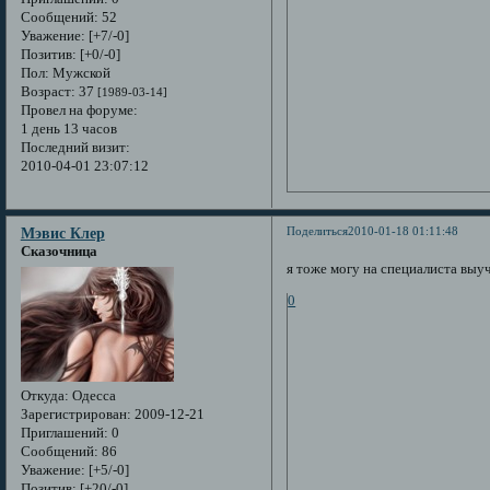
Сообщений:
52
Уважение:
[+7/-0]
Позитив:
[+0/-0]
Пол:
Мужской
Возраст:
37
[1989-03-14]
Провел на форуме:
1 день 13 часов
Последний визит:
2010-04-01 23:07:12
Поделиться
2010-01-18 01:11:48
Мэвис Клер
Сказочница
я тоже могу на специалиста выу
0
Откуда:
Одесса
Зарегистрирован
: 2009-12-21
Приглашений:
0
Сообщений:
86
Уважение:
[+5/-0]
Позитив:
[+20/-0]