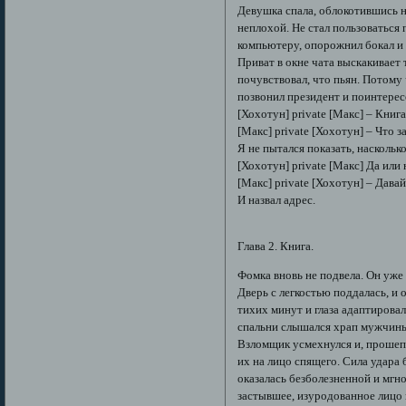
Девушка спала, облокотившись на
неплохой. Не стал пользоваться 
компьютеру, опорожнил бокал и 
Приват в окне чата выскакивает 
почувствовал, что пьян. Потому 
позвонил президент и поинтере
[Хохотун] private [Макс] – Книг
[Макс] private [Хохотун] – Что з
Я не пытался показать, насколько
[Хохотун] private [Макс] Да или
[Макс] private [Хохотун] – Давай
И назвал адрес.
Глава 2. Книга.
Фомка вновь не подвела. Он уже 
Дверь с легкостью поддалась, и 
тихих минут и глаза адаптирова
спальни слышался храп мужчин
Взломщик усмехнулся и, прошепт
их на лицо спящего. Сила удара
оказалась безболезненной и мгн
застывшее, изуродованное лицо 