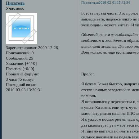
Поделиться
2010-02-01 15:42:54
Писатель
Участник
Готова первая часть. Это пролог
выкладывать, надеюсь никто не пр
желающим - можете читать. И ук
Обычный, ничем не выдающийся 
необычным и загадочным образо
исполняет желания. Для него он
Зарегистрирован
: 2009-12-28
Вот только во что его втянет 
Приглашений:
0
Сообщений:
25
Уважение:
[+4/-0]
Позитив:
[+0/-0]
Провел на форуме:
Пролог.
3 часа 45 минут
Я бежал. Бежал быстро, напрягая
Последний визит:
2010-03-03 13:20:31
стекла ночных заведений на мен
полночь.
Я остановился у перекрестка и, 
в ушах. Казалось еще чуть-чуть
мимо патрульная машина ППС зас
Я с ужасом посмотрел на часы о
два километра пути – вот весь м
Я тщетно пытался поймать такси
сильнее нажимали на педаль газ