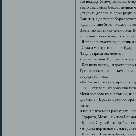
все подряд. Я почувствовал отвр
этого скопления бесформенной ч
уступить дорогу. И даже редко
Наконец, я достиг собора святог
лодки, но мне было плевать на т
Внезапно картинка сменилась. 
испытываемую боль, он не кричал
- Я прожил счастливую жизнь и 
- Скажи мне где оно или я буду 
Лицо старика окаменело:
- Ты не первый. И, поверь, эту у
- Как пожелаешь, - я достал но
Тут я осознал, что не желаю смер
сосредоточился.
- Нет! – выкрикнул второй я, ког
- Ты! – казалось, он указывает 
Меня вырвало из сна так же, как
вдохнуть. Через минуту, которая
легче.
Я понял, что меня разбудило. З
- Здорова, Макс, - я узнал Климо
- Привет. Слушай, ты где был в с
- А, ушел пораньше в университе
- Приболел. Слушай, Коля, - мой