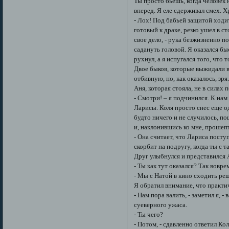
Ты просто бьешь, когда человек 
вперед. Я еле сдерживал смех. Х
- Лох! Под бабьей защитой ходит
готовый к драке, резко ушел в с
свое дело, - рука безжизненно п
садануть головой. Я оказался быс
рухнул, а я испугался того, что 
Двое быков, которые выжидали в
отбивную, но, как оказалось, зр
Аня, которая стояла, не в силах
- Смотри! – я подчинился. К нам
Ларисы. Коля просто снес еще од
будто ничего и не случилось, п
и, наклонившись ко мне, прошеп
- Она считает, что Лариса посту
скорбит на подругу, когда ты с т
Друг улыбнулся и представился А
- Ты как тут оказался? Так вовре
- Мы с Натой в кино сходить ре
Я обратил внимание, что практич
- Нам пора валить, - заметил я,
суеверного ужаса.
- Ты чего?
- Потом, - сдавленно ответил Ко