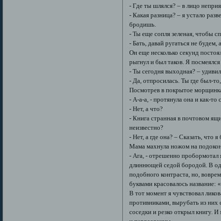
- Где ты шлялся? – в лицо непри
- Какая разница? – я устало разв
бродишь.
- Ты еще сопля зеленая, чтобы с
- Бать, давай ругаться не будем, 
Он еще несколько секунд постоял
рыгнул и был таков. Я посмеялся
- Ты сегодня выходная? – удивилс
- Да, отпросилась. Ты где был-то
Посмотрев в покрытое морщинкам
- А-а-а, - протянула она и как-т
- Нет, а что?
- Книга странная в почтовом ящи
неизвестно?
- Нет, а где она? – Сказать, что
Мама махнула ножом на подокон
- Ага, - отрешенно пробормотал 
длиннющей седой бородой. В одн
подобного контраста, но, воврем
буквами красовалось название: 
В тот момент я чувствовал ликов
противниками, вырубать из них 
соседки и резко открыл книгу. 