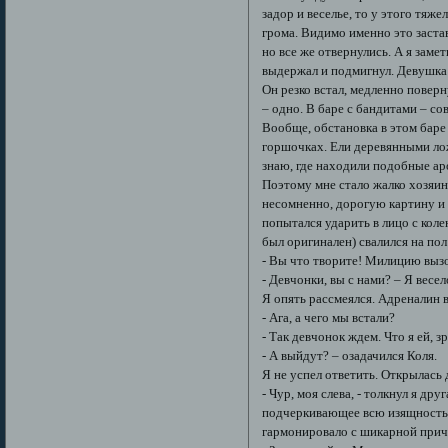
задор и веселье, то у этого тяж
грома. Видимо именно это заста
но все же отвернулись. А я заме
выдержал и подмигнул. Девушка с
Он резко встал, медленно повер
– одно. В баре с бандитами – сов
Вообще, обстановка в этом баре
горшочках. Ели деревянными ло
знаю, где находили подобные а
Поэтому мне стало жалко хозяина
несомненно, дорогую картину и р
попытался ударить в лицо с коле
был оригинален) свалился на пол
- Вы что творите! Милицию вызо
- Девчонки, вы с нами? – Я весе
Я опять рассмеялся. Адреналин 
- Ага, а чего мы встали?
- Так девчонок ждем. Что я ей, з
- А выйдут? – озадачился Коля.
Я не успел ответить. Открылась 
- Чур, моя слева, - толкнул я др
подчеркивающее всю изящность е
гармонировало с шикарной прич