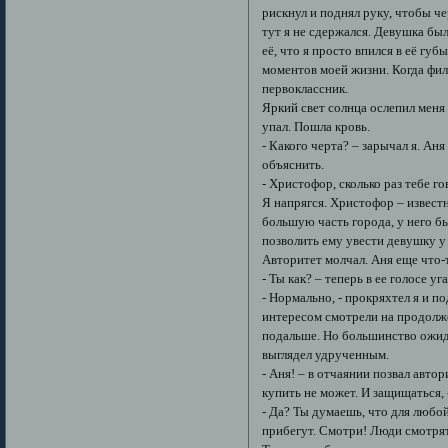
рискнул и поднял руку, чтобы че
тут я не сдержался. Девушка бы
её, что я просто впился в её гу
моментов моей жизни. Когда фил
первоклассник.
Яркий свет солнца ослепил меня 
упал. Пошла кровь.
- Какого черта? – зарычал я. Ан
объяснить.
- Христофор, сколько раз тебе г
Я напрягся. Христофор – извест
большую часть города, у него бы
позволить ему увести девушку у 
Авторитет молчал. Аня еще что-т
- Ты как? – теперь в ее голосе у
- Нормально, - прокряхтел я и п
интересом смотрели на продолж
подальше. Но большинство ожида
выглядел удрученным.
- Аня! – в отчаянии позвал авто
купить не может. И защищаться,
- Да? Ты думаешь, что для любо
прибегут. Смотри! Люди смотрят