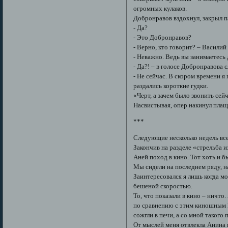
огромных кулаков.
Добронравов вздохнул, закрыл па
- Да?
- Это Добронравов?
- Верно, кто говорит? – Василий
- Неважно. Ведь вы занимаетесь 
- Да?! – в голосе Добронравова 
- Не сейчас. В скором времени я
раздались короткие гудки.
«Черт, а зачем было звонить сей
Насвистывая, опер накинул плащ
***
Следующие несколько недель все 
Закончив на разделе «стрельба и
Аней поход в кино. Тот хоть и 
Мы сидели на последнем ряду, н
Заинтересовался я лишь когда мо
бешеной скоростью.
То, что показали в кино – ничто
по сравнению с этим киношным М
сожгли в печи, а со мной такого
От мыслей меня отвлекла Анина 