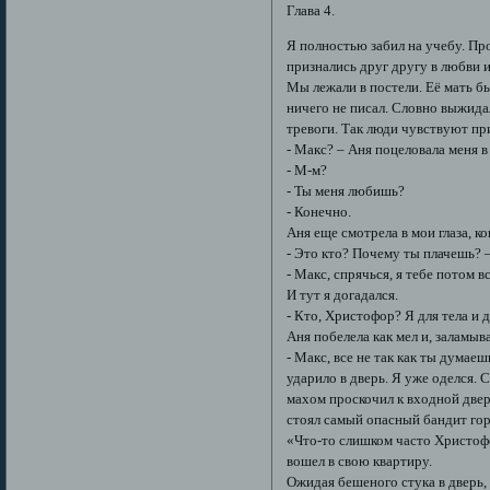
Глава 4.
Я полностью забил на учебу. Пр
признались друг другу в любви и
Мы лежали в постели. Её мать б
ничего не писал. Словно выжида
тревоги. Так люди чувствуют пр
- Макс? – Аня поцеловала меня в
- М-м?
- Ты меня любишь?
- Конечно.
Аня еще смотрела в мои глаза, ко
- Это кто? Почему ты плачешь? –
- Макс, спрячься, я тебе потом 
И тут я догадался.
- Кто, Христофор? Я для тела и 
Аня побелела как мел и, заламыв
- Макс, все не так как ты думаеш
ударило в дверь. Я уже оделся. 
махом проскочил к входной двер
стоял самый опасный бандит горо
«Что-то слишком часто Христофо
вошел в свою квартиру.
Ожидая бешеного стука в дверь,