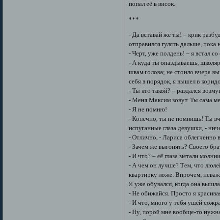
попал её в висок.
***
- Да вставай же ты! – крик разб
отправился гулять дальше, пока 
- Черт, уже полдень! – я встал с
- А куда ты опаздываешь, школяр
швам голова; не стоило вчера в
себя в порядок, я вышел в корид
- Ты кто такой? – раздался возм
- Меня Максим зовут. Ты сама ме
- Я не помню!
- Конечно, ты не помнишь! Ты вч
испуганные глаза девушки, - нич
- Отлично, - Лариса облегченно 
- Зачем же выгонять? Своего бр
- И что? – её глаза метали молнии
- А чем он лучше? Тем, что люле
квартирку ложе. Впрочем, неваж
Я уже обувался, когда она вышла
- Не обижайся. Просто я красив
- И что, много у тебя ушей сожр
- Ну, порой мне вообще-то нужна