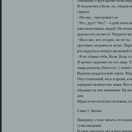
Обильные струи крови били нар
Я подскочил к Коле, но, увидев
смерти.
- Ма-акс, - прохрипел он.
- Что, друг? Что? – я действите
умел излечивать людей. Он попы
держал его на месте. Раздался м
- Ма-а-акс, кто угодно, но не т
противно захрипел и затих. Пара 
рта надулся и лопнул кровавый 
- Я не убивал тебя, Коля. Ведь т
Я провел ладонью по его лицу. У
тварь решила убить его. Словно
Вдалеке раздался вой сирен. Ме
Опустошенный, весь в крови, я в
изрядное количество зевак. Все 
обращал на них внимания. На мо
дня.
Мрак ночи поглотил человека, п
Глава 1. Битвы.
Наверное, стоит начать это пове
сумасшедшим.
В свои двадцать лет я был прил