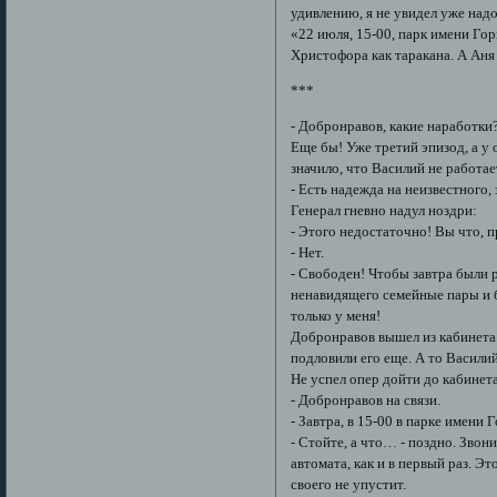
удивлению, я не увидел уже над
«22 июля, 15-00, парк имени Гор
Христофора как таракана. А Аня 
***
- Добронравов, какие наработки?
Еще бы! Уже третий эпизод, а у 
значило, что Василий не работает
- Есть надежда на неизвестного,
Генерал гневно надул ноздри:
- Этого недостаточно! Вы что, п
- Нет.
- Свободен! Чтобы завтра были р
ненавидящего семейные пары и 
только у меня!
Добронравов вышел из кабинета. 
подловили его еще. А то Васили
Не успел опер дойти до кабинета
- Добронравов на связи.
- Завтра, в 15-00 в парке имени 
- Стойте, а что… - поздно. Звон
автомата, как и в первый раз. 
своего не упустит.