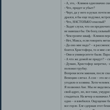
- А, это, - Климов однозначно ск
- Что, придет и убьет?
- Черт, да у него в руках почти в
дрался, я бы еще подумал, встрев
- Что, НАСТОЛЬКО опасный?
- Ходят слухи, что он предпочит
не навешал бы. Он боец сильный
- Чем громче шкаф, - Климов пер
- Нет, Макса, если говорить мета
- Да оно мне надо? – я рассмеял
боится Христофора, то и мне сле
- Они в университете были. Пара
- А что же домой не придут? – съ
- Думаю, Христофор запретил, - 
положил трубку.
Вопреки всем законам, после сна
Венецию слетал. А сон – это не 
угодило в хозяина. Хотя человек
Я позвонил Ане. Мы не виделись
свой адрес, но, все-таки, умудр
стыдиться. На вечер я назначил 
одно – я влюбился. Ощущение бы
все горло. Еле сдержав этот беш