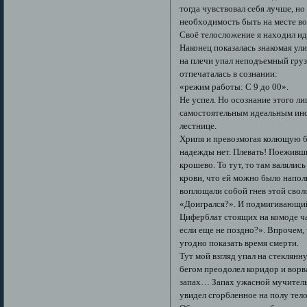
тогда чувствовал себя лучше, но
необходимость быть на месте во
Своё телосложение я находил иде
Наконец показалась знакомая ули
на плечи упал неподъемный груз
отпечаталась в сознании:
«режим работы: С 9 до 00».
Не успел. Но осознание этого 
самостоятельным идеальным инс
лестнице.
Хрипя и превозмогая колющую бол
надежды нет. Плевать! Поеживши
крошево. То тут, то там валялись
крови, что ей можно было напол
воплощали собой гнев этой свол
«Доигрался?». И подмигивающий
Циферблат стоящих на комоде ча
если еще не поздно?». Впрочем, 
угодно показать время смерти.
Тут мой взгляд упал на стеклянн
бегом преодолел коридор и ворва
запах… Запах ужасной мучительн
увидел сгорбленное на полу тело