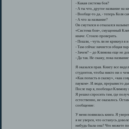
- Какая система боя?
- А ты что, другое название на 
- Вообще-то да, - теперь Коля са
- А что за название?
Он смутился и отказался называт
«Система боя», смущенный Климо
иначе. Стоило проверить.
- Пошли, - чуть ли не крикнул я
- Там сейчас начнется общая пар
- Зачем? – до Климова еще не д
- Да так. Не скажу, пока название
Я оказался прав. Книгу все вид
студентов, чтобы никто ни о чем
«Как попасть в сказку», «как со
пауком». И люди, прерывисто д
После пар я, пообещал Климову 
Я решил спросить там, где получ
естественно, не оказалось. Оста
сообщение:
У меня появилась книга. Я увере
я не уверен, что останусь дово
нибудь была она? Что можете по