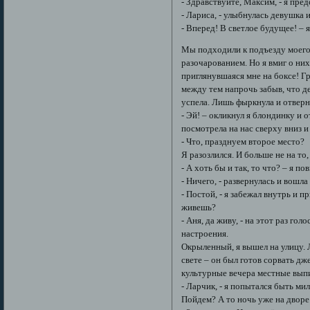
- Здравствуйте, Максим, - я пред
- Лариса, - улыбнулась девушка и
- Вперед! В светлое будущее! – 
Мы подходили к подъезду моего 
разочарованием. Но я вмиг о них
приглянувшаяся мне на боксе! Гр
между тем напрочь забыв, что де
успела. Лишь фыркнула и отверн
- Эй! – окликнул я блондинку и 
посмотрела на нас сверху вниз и
- Что, празднуем второе место?
Я разозлился. И больше не на то,
- А хоть бы и так, то что? – я п
- Ничего, - развернулась и вошла
- Постой, - я забежал внутрь и п
живешь?
- Аня, да живу, - на этот раз г
настроения.
Окрыленный, я вышел на улицу. Л
свете – он был готов сорвать дж
культурные вечера местные вып
- Ларчик, - я попытался быть ми
Пойдем? А то ночь уже на дворе