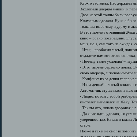
Кто-то застонал. Нас держали на
Захлопали дверцы машин, и пере
Двое из этой толпы были вооруж
Климовым сделали. Нужно было с
толковал высокому, худому и лыс
В этот момент отчаянный Жека с
кино – ровно посередине. Спуст
меня, но я, сам того не ожидая,
- Итак, - пробасил лысый, повер
отдадите нам вот этого сопляка, 
- Почему такие условия? – изуми
- Этот парень серьезно попал. Он
свою очередь, с гневом смотрел 
- Конфликт из-за девки теперь 
- Из-за девки? – лысый впился в с
Автоматчик стушевался и вяло к
- Ладно, потом с тобой разберемс
пистолет, нацелился на Жеку. То
- Так вы что, шпана дворовая, на
- Да я вас один уделаю, - я усл
уверенностью. На миг в глазах Л
ствол.
Позже я так и не смог вспомнить
лысого и его рука тотчас повисл