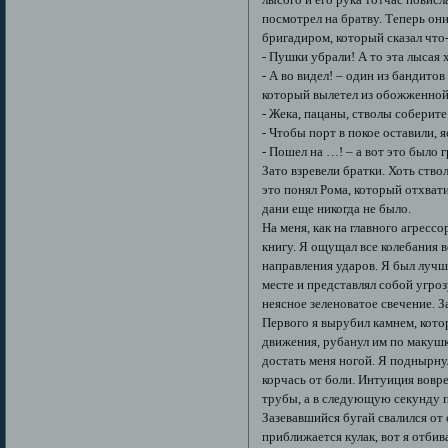
посмотрел на братву. Теперь он
бригадиром, который сказал что
- Пушки убрали! А то эта лысая 
- А во видел! – один из бандито
который вылетел из обожженной р
- Жека, пацаны, стволы соберите
- Чтобы порт в покое оставили, 
- Пошел на …! – а вот это было 
Зато взревели братки. Хоть ство
это понял Рома, который отхвати
дани еще никогда не было.
На меня, как на главного агрессо
книгу. Я ощущал все колебания 
направления ударов. Я был лучши
месте и представлял собой угроз
неясное зеленоватое свечение. 
Первого я вырубил камнем, котор
движения, рубанул им по макушк
достать меня ногой. Я поднырну
корчась от боли. Интуиция вовр
трубы, а в следующую секунду п
Зазевавшийся бугай свалился от
приближается кулак, вот я отби