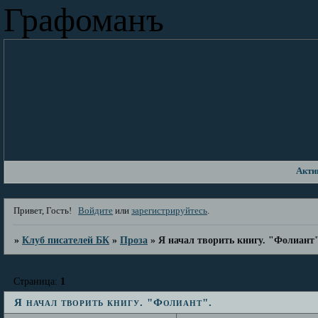
Графоманъ
Акти
Привет, Гость!
Войдите
или
зарегистрируйтесь
.
»
Клуб писателей БК
»
Проза
»
Я начал творить книгу. "Фолиант
Страница:
1
Я начал творить книгу. "Фолиант".