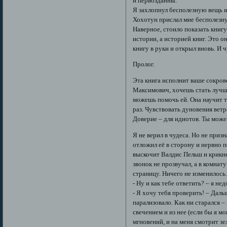
и первозданны.
Я захлопнул бесполезную вещь и
Хохотун прислал мне бесполезну
Наверное, стоило показать книгу
истории, а историей книг. Это о
книгу в руки и открыл вновь. И ч
Пролог.
Эта книга исполнит ваше сокров
Максимович, хочешь стать лучши
можешь помочь ей. Она научит т
раз. Чувствовать дуновения ветра
Доверие – для идиотов. Ты може
Я не верил в чудеса. Но не приз
отложил её в сторону и нервно 
выскочит Валдис Пельш и крикнет
звонок не прозвучал, а в комнат
страницу. Ничего не изменилось
- Ну и как тебе ответить? – я не
- Я хочу тебя проверить! – Даль
парализовало. Как ни старался –
свечением и из нее (если бы я мо
мгновений, и на меня смотрит з