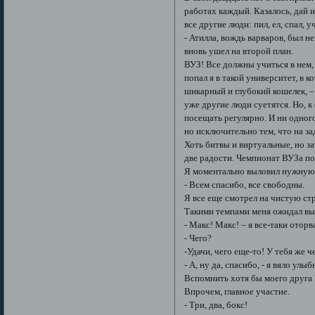
работах каждый. Казалось, дай и
все другие люди: пил, ел, спал, у
- Атилла, вождь варваров, был 
вновь ушел на второй план.
ВУЗ! Все должны учиться в нем
попал я в такой университет, в 
шикарный и глубокий кошелек, 
уже другие люди суетятся. Но, 
посещать регулярно. И ни одног
но исключительно тем, что на за
Хоть битвы и виртуальные, но за
две радости. Чемпионат ВУЗа по
Я моментально выловил нужную
- Всем спасибо, все свободны.
Я все еще смотрел на чистую стр
Такими темпами меня ожидал вызо
- Макс! Макс! – я все-таки отор
- Чего?
-Удачи, чего еще-то! У тебя же 
- А, ну да, спасибо, - я вяло ул
Вспомнить хотя бы моего друга 
Впрочем, главное участие.
- Три, два, бокс!