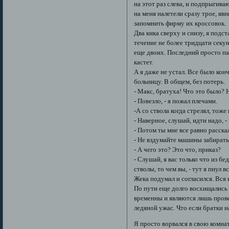
на этот раз слева, и подпрыгива
на меня налетели сразу трое, я
запомнить фирму их кроссовок.
Два кика сверху и снизу, я подс
течение не более тридцати секун
еще двоих. Последний просто па
кастет.
А я даже не устал. Все было кон
больницу. В общем, без потерь.
- Макс, братуха! Что это было? 
- Повезло, - я пожал плечами.
-А со ствола когда стрелял, тож
- Наверное, слушай, идти надо, 
- Потом ты мне все равно расска
- Не вздумайте машины забирать! 
- А чего это? Это что, приказ?
- Слушай, я вас только что из б
стволы, то чем вы, - тут я пнул 
Жека подумал и согласился. Вся 
По пути еще долго восхищались м
временны и являются лишь прове
ледяной ужас. Что если братки н
Я просто ворвался в свою комнату