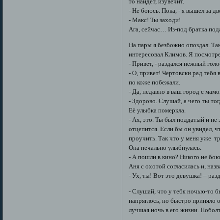
то найдет, изувечит.
- Не боюсь. Пока, - я вышел за д
- Макс! Ты заходи!
Ага, сейчас… Из-под братка под
На пары я безбожно опоздал. Так
интересовал Климов. Я посмотре
- Привет, - раздался нежный гол
- О, привет! Чертовски рад тебя
по коже побежали.
- Да, недавно в ваш город с мам
- Здорово. Слушай, а чего ты то
Её улыбка померкла.
- Ах, это. Ты был поддатый и не
отцепится. Если бы он увидел, ч
проучить. Так что у меня уже т
Она печально улыбнулась.
- А пошли в кино? Никого не бою
Аня с охотой согласилась и, наз
- Ух, ты! Вот это девушка! – раз
- Слушай, что у тебя ночью-то б
напряглось, но быстро приняло 
лучшая ночь в его жизни. Побол