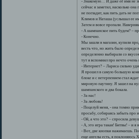
- Знакомую… И даже её имя не з
сейчас я заметил, насколько она 
не погладит, как пить дать не по
Климов и Наташа (услышал ее имя
Затем и вовсе пропали. Наверняк
- А шампанское пить будем? – п
- Конечно.
Мы зашли в магазин, купили про
весть что, но жить было опреде
определенно выбирали со вкусом
тут я вспомнил про нечто очень 
- Интернет? – Лариса сильно удив
Я прошел в самую большую комна
блоке и с нетерпением стал ждат
мировую паутину. Я зашел на н
шампанского и два бокала.
- За нас!
- За любовь!
- Поцелуй меня, - она томно при
просьбу, собираясь забыть про и
- Ой, а что это? – спросила деву
- А, это игра такая! Битвы! – и я
- Вот, две кнопки нажимаешь. По
еще ангелы есть, я поклоняюсь 