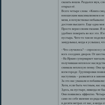
сказать вошла. Раздался звук, сл
открыл её.
Всего четыре слова: «Книга см
юношеским максимализмом я не м
меня, я почувствовал небывалое 
достоин высшего. Еще одна моя 
Просто верил своим глазами. И 
удобнее поверить во все это. И я
пустырь. Чего-то там не поделил
замурлыкал, когда я услышал, ч
- Что случилось? – спросил я у 
всех соседних дворов. От шестна
- На Иркин супермаркет наехали,
получившая неплохое наследство
снимала неплохую пенку. Она пр
всем городе. Группировки появл
наступишь – развалятся и завоня
За это нас уважали и побаивалис
Хотя, если быть честным, нас ещ
Здесь, на пустыре, никогда не б
Они появились эффектно. Четыре
само по себе явление из ряда во
в десяти метрах от нас, и когда