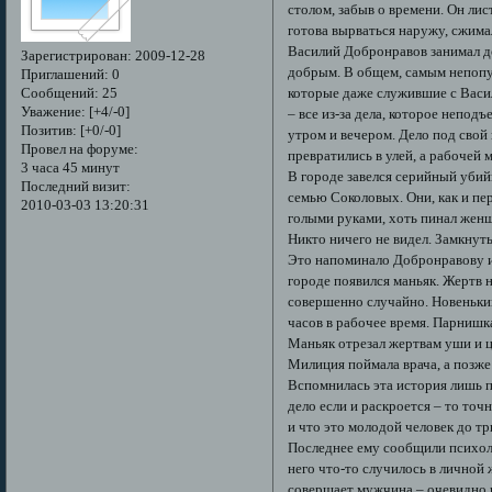
столом, забыв о времени. Он лис
готова вырваться наружу, сжима
Василий Добронравов занимал д
Зарегистрирован
: 2009-12-28
добрым. В общем, самым непопул
Приглашений:
0
Сообщений:
25
которые даже служившие с Васил
Уважение:
[+4/-0]
– все из-за дела, которое непод
Позитив:
[+0/-0]
утром и вечером. Дело под свой
Провел на форуме:
превратились в улей, а рабочей 
3 часа 45 минут
В городе завелся серийный убийц
Последний визит:
семью Соколовых. Они, как и пер
2010-03-03 13:20:31
голыми руками, хоть пинал женщ
Никто ничего не видел. Замкнут
Это напоминало Добронравову и
городе появился маньяк. Жертв 
совершенно случайно. Новенький
часов в рабочее время. Парниш
Маньяк отрезал жертвам уши и ц
Милиция поймала врача, а позже
Вспомнилась эта история лишь п
дело если и раскроется – то точ
и что это молодой человек до тр
Последнее ему сообщили психоло
него что-то случилось в личной
совершает мужчина – очевидно п