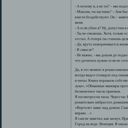
- А почему я, а не он? – мы подх
- Максим, ты шутишь? – Аня была
власти бездействуют. Он – животн
меня.
- А если убью я? Ну, допустим в
- Ты не сможешь. Хотя, только е
отстал. А теперь ты станешь це
- Да, круто поворачивается жизнь
- В смысле?
- Не важно, - мы дошли до подъе
что дочитать нужно если не сегод
Да, в тот момент я решил именно
всегда видел стоящую под окнам
я читал. Книга поражала собств
лука», «Обманные маневры прот
бесконечное число приемов.
Я посмотрел на часы. Через час 
решительно набрал его домашний
«Вертолет завис над домом. Сна
вправо…»
Я сам не заметил, как заснул. Пр
Город на воде. Венеция. Я оказа