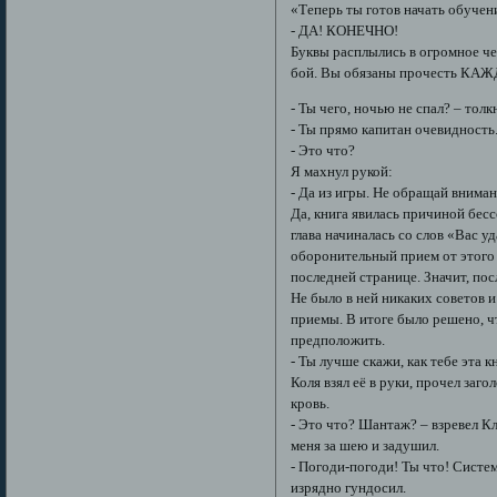
«Теперь ты готов начать обучени
- ДА! КОНЕЧНО!
Буквы расплылись в огромное че
бой. Вы обязаны прочесть КА
- Ты чего, ночью не спал? – тол
- Ты прямо капитан очевидность
- Это что?
Я махнул рукой:
- Да из игры. Не обращай вниман
Да, книга явилась причиной бес
глава начиналась со слов «Вас у
оборонительный прием от этого ж
последней странице. Значит, пос
Не было в ней никаких советов и
приемы. В итоге было решено, чт
предположить.
- Ты лучше скажи, как тебе эта 
Коля взял её в руки, прочел заг
кровь.
- Это что? Шантаж? – взревел Кл
меня за шею и задушил.
- Погоди-погоди! Ты что! Систем
изрядно гундосил.