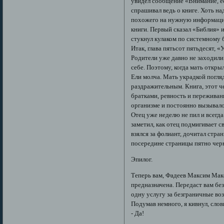
увидел сообщение «Внимание, ес
спрашивал ведь о книге. Хоть на
похожего на нужную информацию
книги. Первый сказал «Библия» 
стукнул кулаком по системному б
Итак, глава пятьсот пятьдесят, 
Родители уже давно не заходили к
себе. Поэтому, когда мать откры
Ели молча. Мать украдкой погляд
раздражительным. Книга, этот ч
братками, ревность и переживани
организме и постоянно вызывало 
Отец уже неделю не пил и всегда
заметил, как отец подмигивает 
взялся за фолиант, дочитал стра
посередине страницы пятно черн
Эпилог.
Теперь вам, Фадеев Максим Макси
предназначена. Передаст вам бе
одну услугу за безграничные в
Подумав немного, я кивнул, слов
- Да!