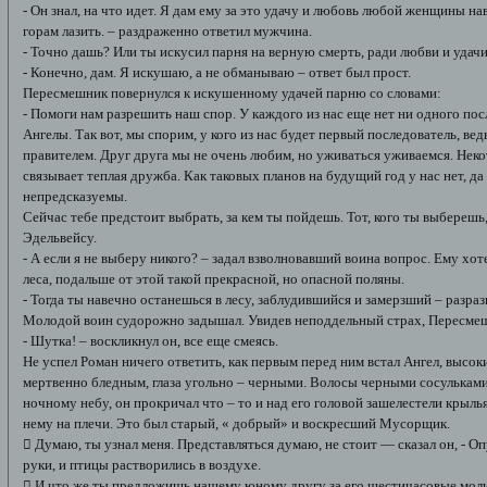
- Он знал, на что идет. Я дам ему за это удачу и любовь любой женщины на
горам лазить. – раздраженно ответил мужчина.
- Точно дашь? Или ты искусил парня на верную смерть, ради любви и удач
- Конечно, дам. Я искушаю, а не обманываю – ответ был прост.
Пересмешник повернулся к искушенному удачей парню со словами:
- Помоги нам разрешить наш спор. У каждого из нас еще нет ни одного пос
Ангелы. Так вот, мы спорим, у кого из нас будет первый последователь, в
правителем. Друг друга мы не очень любим, но уживаться уживаемся. Не
связывает теплая дружба. Как таковых планов на будущий год у нас нет, да
непредсказуемы.
Сейчас тебе предстоит выбрать, за кем ты пойдешь. Тот, кого ты выберешь
Эдельвейсу.
- А если я не выберу никого? – задал взволновавший воина вопрос. Ему х
леса, подальше от этой такой прекрасной, но опасной поляны.
- Тогда ты навечно останешься в лесу, заблудившийся и замерзший – разр
Молодой воин судорожно задышал. Увидев неподдельный страх, Пересмешн
- Шутка! – воскликнул он, все еще смеясь.
Не успел Роман ничего ответить, как первым перед ним встал Ангел, высок
мертвенно бледным, глаза угольно – черными. Волосы черными сосульками 
ночному небу, он прокричал что – то и над его головой зашелестели крыль
нему на плечи. Это был старый, « добрый» и воскресший Мусорщик.
 Думаю, ты узнал меня. Представляться думаю, не стоит — сказал он, - О
руки, и птицы растворились в воздухе.
 И что же ты предложишь нашему юному другу за его шестичасовые молит