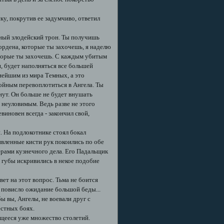
у, покрутив ее задумчиво, ответил
ный злодейский трон. Ты получишь
ордена, которые ты захочешь, я наделю
оторые ты захочешь. С каждым убитым
, будет наполняться все большей
нейшим из мира Темных, а это
ойным перевоплотиться в Ангела. Ты
нут. Он больше не будет внушать
неуловимым. Ведь разве не этого
виновен всегда - закончил свой,
 На подлокотнике стоял бокал
ивленные кисти рук покоились по обе
рами кузнечного дела. Его Падальщик
е губы искривились в некое подобие
вет на этот вопрос. Тьма не боится
е повисло ожидание большой беды...
ы вы, Ангелы, не воевали друг с
естных боях.
ящееся уже множество столетий.