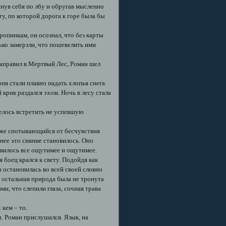
пнув себя по лбу и обругав мысленно
у, по которой дорога к горе была бы
опинкам, он осознал, что без карты
лько замерзли, что пошевелить ими
о направил в Мертвый Лес, Роман шел
ня стали плавно падать хлопья снега.
й крик раздался эхом. Ночь в лесу стала
рпелось встретить не успевшую
иже спотыкающийся от бесчувствия
нее это сияние становилось. Оно
овилось все ощутимее и ощутимее.
боец крался к свету. Подойдя как
а остановилась во всей своей словно
 остальная природа была не тронута
и, что слепили глаза, сочная трава
кем – то.
. Роман прислушался. Язык, на