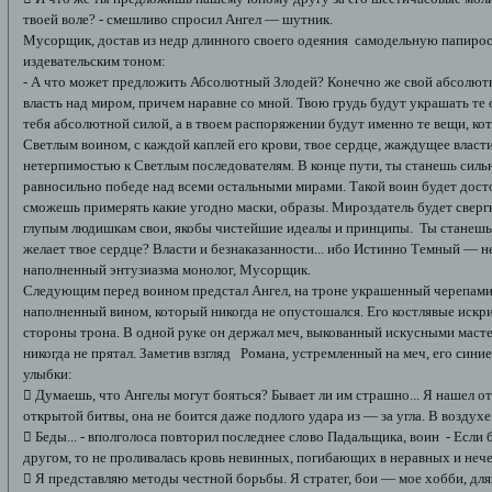
твоей воле? - смешливо спросил Ангел — шутник.
Мусорщик, достав из недр длинного своего одеяния самодельную папироск
издевательским тоном:
- А что может предложить Абсолютный Злодей? Конечно же свой абсолют
власть над миром, причем наравне со мной. Твою грудь будут украшать те 
тебя абсолютной силой, а в твоем распоряжении будут именно те вещи, к
Светлым воином, с каждой каплей его крови, твое сердце, жаждущее власти
нетерпимостью к Светлым последователям. В конце пути, ты станешь силь
равносильно победе над всеми остальными мирами. Такой воин будет дост
сможешь примерять какие угодно маски, образы. Мироздатель будет сверг
глупым людишкам свои, якобы чистейшие идеалы и принципы. Ты станешь 
желает твое сердце? Власти и безнаказанности... ибо Истинно Темный — не
наполненный энтузиазма монолог, Мусорщик.
Следующим перед воином предстал Ангел, на троне украшенный черепами.
наполненный вином, который никогда не опустошался. Его костлявые искр
стороны трона. В одной руке он держал меч, выкованный искусными масте
никогда не прятал. Заметив взгляд Романа, устремленный на меч, его сини
улыбки:
 Думаешь, что Ангелы могут бояться? Бывает ли им страшно... Я нашел от
открытой битвы, она не боится даже подлого удара из — за угла. В воздух
 Беды... - вполголоса повторил последнее слово Падальщика, воин - Если б
другом, то не проливалась кровь невинных, погибающих в неравных и неч
 Я представляю методы честной борьбы. Я стратег, бои — мое хобби, дл