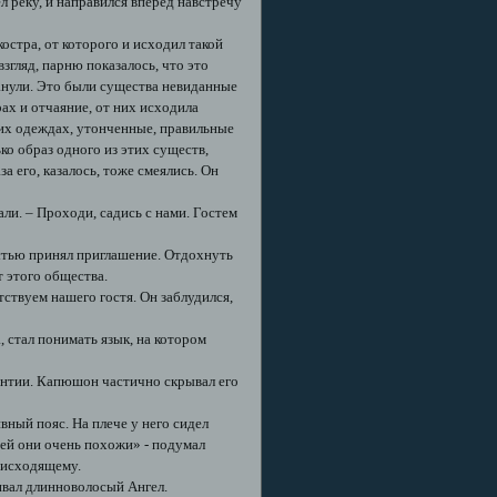
 реку, и направился вперед навстречу
остра, от которого и исходил такой
згляд, парню показалось, что это
манули. Это были существа невиданные
ах и отчаяние, от них исходила
гких одеждах, утонченные, правильные
ко образ одного из этих существ,
а его, казалось, тоже смеялись. Он
али. – Проходи, садись с нами. Гостем
тью принял приглашение. Отдохнуть
т этого общества.
ствуем нашего гостя. Он заблудился,
 стал понимать язык, на котором
антии. Капюшон частично скрывал его
ивный пояс. На плече у него сидел
юдей они очень похожи» - подумал
роисходящему.
шивал длинноволосый Ангел.