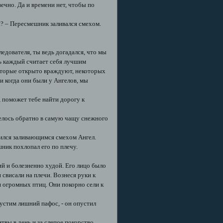
вечно. Да и времени нет, чтобы по
и? – Пересмешник заливался смехом.
ледователя, ты ведь догадался, что мы
едь каждый считает себя лучшим
которые открыто враждуют, некоторых
 и когда они были у Ангелов, мы
, поможет тебе найти дорогу к
отелось обратно в самую чащу снежного
азился заливающимся смехом Ангел.
ик похлопал его по плечу.
ий и болезненно худой. Его лицо было
свисали на плечи. Вознеся руки к
я огромных птиц. Они покорно сели к
пустим лишний пафос, - он опустил
вы в день и за слепое покорство