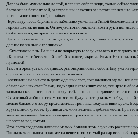
Дорога была мучительно долгой, в спешке собрав вещи, только сейчас хло
бестолочью безмозговой, расстроенный охотник за цветами понял, что карт
хоть немного понятной, он забыл.
Через пару часов блукания по заботливо устланным Зимой белоснежным тр
горный цветок не найти. Он почувствовал, как конечности рук и ног насто
безболезненно, не представлялось возможным.
Проклиная на чем свет стоит цветы, мороз и ветер, а заодно и тех, кто ег
дальше по узенькой тропиночке.
...Спустилась ночь. На ничем не покрытую голову усталого и голодного пар
«Красота...» - с бессильной злобой в голосе, закричал Роман. Его отчаянны
пугающей.
Так он и брел, устало и одиноко, разговаривая сам с собой. Ему уже нете
спрятаться нечисть и сорвать злость на ней.
Неожиданным был столь долгожданный свет, показавшийся вдали. Чем бл
обмороженных стоп Роман, подходил к источнику света, тем ярче и объем
заполняло все пространство вокруг себя, и тепло исходившее от него стан
Охваченный любопытством, но все, же будучи осторожным, заблудившийся 
можно ближе, его взору представилась тропинка, ведущая вниз к реке. Вод
хрустальной красоте. Тропинка служила некием подобием моста. При этом
зимним величием. Неизвестные цветы, краски которых были настолько ярким
шелестела под ногами.
Игра света создавала иллюзию мелких бриллиантов, случайно рассыпанных 
Послышались голоса, похожие на пение птиц в самый разгар весенней поры