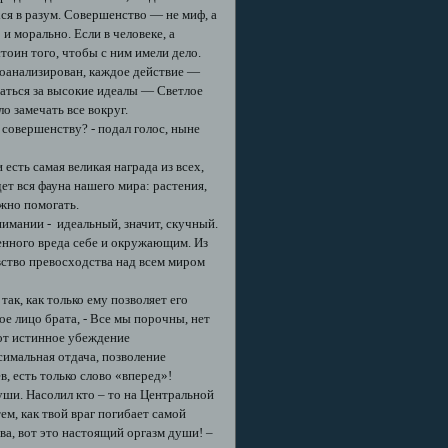
ся в разум. Совершенство — не миф, а
и морально. Если в человеке, а
стоин того, чтобы с ним имели дело.
роанализирован, каждое действие —
аться за высокие идеалы — Светлое
о замечать все вокруг.
 совершенству? - подал голос, ныне
есть самая великая награда из всех,
т вся фауна нашего мира: растения,
жно помогать.
нимании - идеальный, значит, скучный.
енного вреда себе и окружающим. Из
вство превосходства над всем миром
ак, как только ему позволяет его
ое лицо брата, - Все мы порочны, нет
вот истинное убеждение
имальная отдача, позволение
в, есть только слово «вперед»!
уши. Насолил кто – то на Центральной
ем, как твой враг погибает самой
а, вот это настоящий оргазм души! –