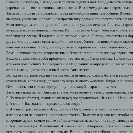
Главное, не победа, а методика и тактика ведения боя. Продумывать кажды
укрепления — вот настоящая жизнь воина. Вот к чему должен стремиться о
Тьмы это лишь игра, прелюдия перед важнейшим занятием бойцов. В совер
выиграл, уважение и почтение к противнику должно присутствовать в ряде
Мои последователи получат тайные знания умного ведения боя, им открою
не ведали в своей воинской жизни. Их противники будут бояться вступать в
побеждают всегда. Я наделю их силой ума и меча. Я научу относиться к б
где можно проявлять свои недюжинные способности. К повержению своему
навыков и умений. Трагедии нет, есть несовершенство, - погладив ножку бо
Роман слушал его как завороженный. Этот Ангел понравился ему однознач
боях старался вести себя предельно честно, не добивая слабых. Пользуясь
втыкали нож в спину. Последовать за Падальщиком определенно захотелось
остальные существа из высшей касты Ангелитета.
Взгляд его остановился на уже знакомом немногословном Ангеле в темно 
утонченные черты лица делали его лицо немного женским. Рядом с Ангелом 
Отличались они только одеждой, ну и, пожалуй, выражением глаз.
Заметив взгляд парня, Ангелы тот час же повернули к нему свои одинаковые
 Ну что же братец, пришел наш черед представляться. Имя мое - Искушен
 А мое — Благодать — представился второй.
 Я - начал рассказывать Искушение, - Представитель Темного сословия 
которым они не в состоянии противостоять. Поэтому я делаю все, чтобы 
сторонам души, самым своим тайным желаниям, кои они не могут поведать д
 А я Светлый брат Искушения. Я Ангел Света. Я борюсь с греховностью л
если есть пороки, нужно изгонять их. Воин — это сильнейшее существо из 