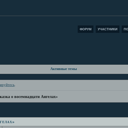
ФОРУМ
УЧАСТНИКИ
П
Активные темы
рируйтесь
.
казка о восемнадцати Ангелах»
гелах»