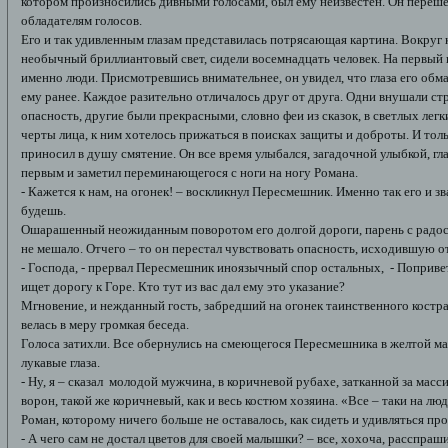
котором произносились дивными голосами, был ему неизвестен. Он перешел
обладателям голосов.
Его и так удивленным глазам представилась потрясающая картина. Вокруг к
необычный бриллиантовый свет, сидели восемнадцать человек. На первый в
именно люди. Присмотревшись внимательнее, он увидел, что глаза его об
ему ранее. Каждое разительно отличалось друг от друга. Одни внушали стр
опасность, другие были прекрасными, словно феи из сказок, в светлых ле
черты лица, к ним хотелось прижаться в поисках защиты и доброты. И толь
приносил в душу смятение. Он все время улыбался, загадочной улыбкой, глаз
первым и заметил переминающегося с ноги на ногу Романа.
- Кажется к нам, на огонек! – воскликнул Пересмешник. Именно так его и зв
будешь.
Ошарашенный неожиданным поворотом его долгой дороги, парень с радос
не мешало. Отчего – то он перестал чувствовать опасность, исходившую о
- Господа, - прервал Пересмешник иноязычный спор остальных, - Попривет
ищет дорогу к Горе. Кто тут из вас дал ему это указание?
Мгновение, и нежданный гость, забредший на огонек таинственного костра,
велась в меру громкая беседа.
Голоса затихли. Все обернулись на смеющегося Пересмешника в желтой м
лукавые глаза.
- Ну, я – сказал молодой мужчина, в коричневой рубахе, затканной за масс
ворон, такой же коричневый, как и весь костюм хозяина. «Все – таки на л
Роман, которому ничего больше не оставалось, как сидеть и удивляться п
- А чего сам не достал цветов для своей малышки? – все, хохоча, расспра