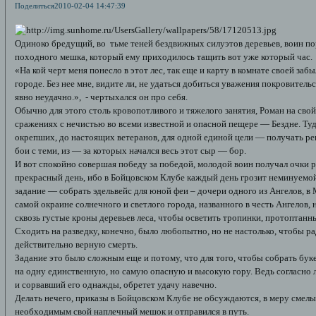
Поделиться
2010-02-04 14:47:39
Одиноко бредущий, во тьме теней бездвижных силуэтов деревьев, воин пор
походного мешка, который ему приходилось тащить вот уже который час.
«На кой черт меня понесло в этот лес, так еще и карту в комнате своей забы
городе. Без нее мне, видите ли, не удаться добиться уважения покровитель
явно неудачно.», - чертыхался он про себя.
Обычно для этого столь кровопотливого и тяжелого занятия, Роман на свой
сражениях с нечистью во всеми известной и опасной пещере — Бездне. Туд
окрепших, до настоящих ветеранов, для одной единой цели — получать р
бои с теми, из — за которых начался весь этот сыр — бор.
И вот спокойно совершая победу за победой, молодой воин получал очки р
прекрасный день, ибо в Бойцовском Клубе каждый день грозит неминуемо
задание — собрать эдельвейс для юной феи – дочери одного из Ангелов, в
самой окраине солнечного и светлого города, названного в честь Ангелов, 
сквозь густые кроны деревьев леса, чтобы осветить тропинки, протоптанн
Сходить на разведку, конечно, было любопытно, но не настолько, чтобы ра
действительно верную смерть.
Задание это было сложным еще и потому, что для того, чтобы собрать бук
на одну единственную, но самую опасную и высокую гору. Ведь согласно л
и сорвавший его однажды, обретет удачу навечно.
Делать нечего, приказы в Бойцовском Клубе не обсуждаются, в меру смел
необходимым свой наплечный мешок и отправился в путь.