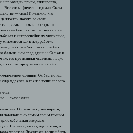
й шаг, каждый прием, экипировка,
н. Все эти мифические идеалы Света,
шенстве — сила! И неважно кто
 ценностей любого воителя.
тся приемы и навыки, которые они и
 честные бои, так как честность и ум
орьбе как к интереснейшему увлечению,
 относиться как к недоработке
кала, рассказал Ангел честного боя.
но больше, чем предыдущий. Сам он в
 этим, его противники частенько подло
, но что же представляют из себя
— коричневом одеянии. Он был молод,
сидел другой, а точнее копия первого.
 лица.
ие — сказал один.
Ангелитета. Обожаю людские пороки,
они повиновались самым своим темным
аже себе, глядя в зеркало.
юдей. Светлый, значит, идеальный, и
рода людского. Значит, он должен быть