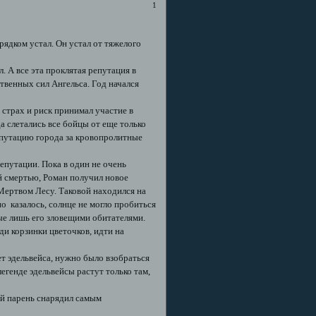
1
ядком устал. Он устал от тяжелого
л. А все эта проклятая репутация в
ственных сил Ангельса. Год начался
 страх и риск принимал участие в
а слетались все бойцы от еще только
епутацию города за кровопролитные
епутации. Пока в один не очень
й смертью, Роман получил новое
 Мертвом Лесу. Таковой находился на
но казалось, солнце не могло пробиться
ые лишь его зловещими обитателями.
ди корзинки цветочков, идти на
ет эдельвейса, нужно было взобраться
егенде эдельвейсы растут только там,
ый парень снарядил самым