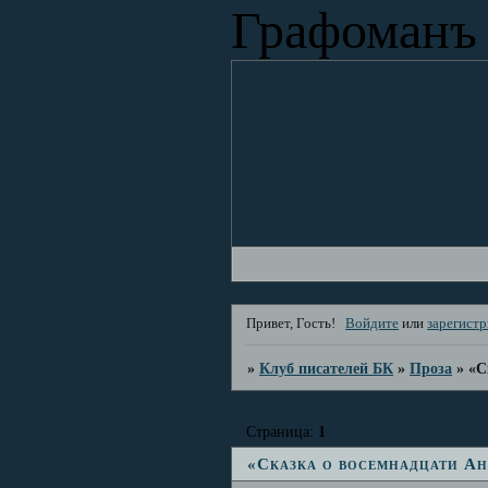
Графоманъ
Привет, Гость!
Войдите
или
зарегист
»
Клуб писателей БК
»
Проза
»
«С
Страница:
1
«Сказка о восемнадцати Ан