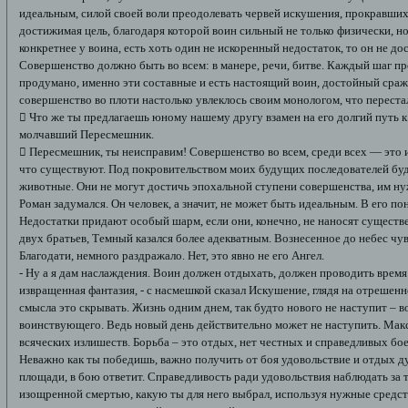
идеальным, силой своей воли преодолевать червей искушения, прокравших
достижимая цель, благодаря которой воин сильный не только физически, но 
конкретнее у воина, есть хоть один не искоренный недостаток, то он не до
Совершенство должно быть во всем: в манере, речи, битве. Каждый шаг п
продумано, именно эти составные и есть настоящий воин, достойный сраж
совершенство во плоти настолько увлеклось своим монологом, что перестал
 Что же ты предлагаешь юному нашему другу взамен на его долгий путь к
молчавший Пересмешник.
 Пересмешник, ты неисправим! Совершенство во всем, среди всех — это и 
что существуют. Под покровительством моих будущих последователей буде
животные. Они не могут достичь эпохальной ступени совершенства, им ну
Роман задумался. Он человек, а значит, не может быть идеальным. В его по
Недостатки придают особый шарм, если они, конечно, не наносят существ
двух братьев, Темный казался более адекватным. Вознесенное до небес чу
Благодати, немного раздражало. Нет, это явно не его Ангел.
- Ну а я дам наслаждения. Воин должен отдыхать, должен проводить время т
извращенная фантазия, - с насмешкой сказал Искушение, глядя на отрешенн
смысла это скрывать. Жизнь одним днем, так будто нового не наступит – 
воинствующего. Ведь новый день действительно может не наступить. Макс
всяческих излишеств. Борьба – это отдых, нет честных и справедливых бое
Неважно как ты победишь, важно получить от боя удовольствие и отдых д
площади, в бою ответит. Справедливость ради удовольствия наблюдать за т
изощренной смертью, какую ты для него выбрал, используя нужные средств