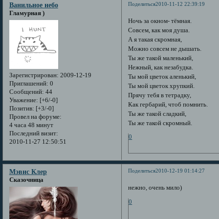
Поделиться
2010-11-12 22:39:19
Ванильное небо
Гламурная )
Ночь за окном- тёмная.
Совсем, как моя душа.
А я такая скромная,
Можно совсем не дышать.
Ты же такой маленький,
Нежный, как незабудка.
Зарегистрирован
: 2009-12-19
Ты мой цветок аленький,
Приглашений:
0
Ты мой цветок хрупкий.
Сообщений:
44
Прячу тебя в тетрадку,
Уважение:
[+6/-0]
Как гербарий, чтоб помнить.
Позитив:
[+3/-0]
Ты же такой сладкий,
Провел на форуме:
Ты же такой скромный.
4 часа 48 минут
Последний визит:
0
2010-11-27 12:50:51
Поделиться
2010-12-19 01:14:27
Мэвис Клер
Сказочница
нежно, очень мило)
0